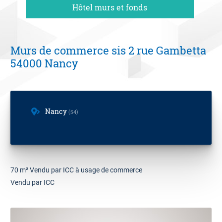
Hôtel murs et fonds
06 09 94 87 02
Contact
Murs de commerce sis 2 rue Gambetta
Estimation offerte
54000 Nancy
Nancy
54
70 m² Vendu par ICC à usage de commerce
Vendu par ICC