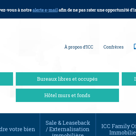
vez-vous à notre
alerte e-mail
afin de ne pas rater une opportunité d’
À propos d’ICC
Confrères
Bureaux libres et occupés
Hôtel murs et fonds
Sale & Leaseback
ICC Family Of
re votre bien
/ Externalisation
Immobilie
immobilière