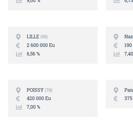
9,00 %
6,7
LILLE
Nan
59
2 600 000 Eu
190
6,56 %
7,4
POISSY
Pan
78
420 000 Eu
375
7,00 %