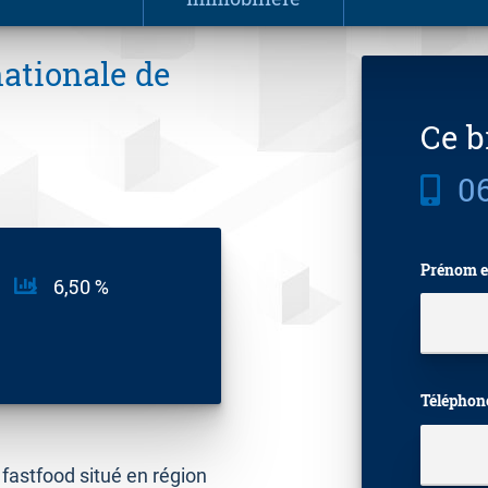
ationale de
Ce b
06
Prénom e
6,50 %
Téléphon
fastfood situé en région