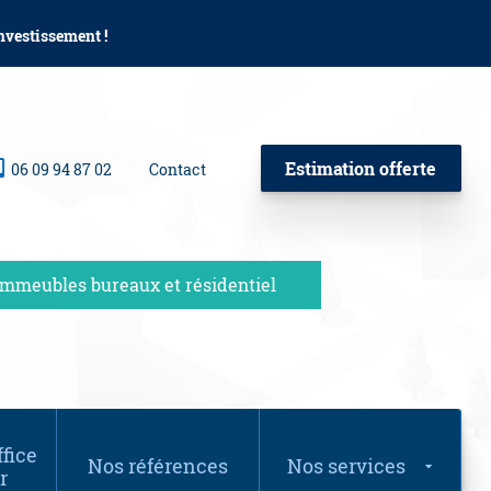
investissement !
Estimation offerte
06 09 94 87 02
Contact
Immeubles bureaux et résidentiel
fice
Nos références
Nos services
r