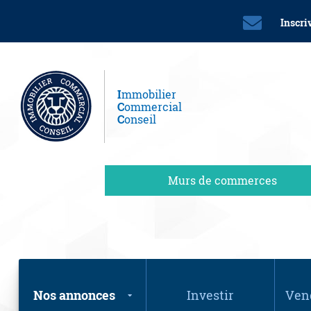
Inscri
I
mmobilier
C
ommercial
C
onseil
Murs de commerces
Nos annonces
Investir
Vend