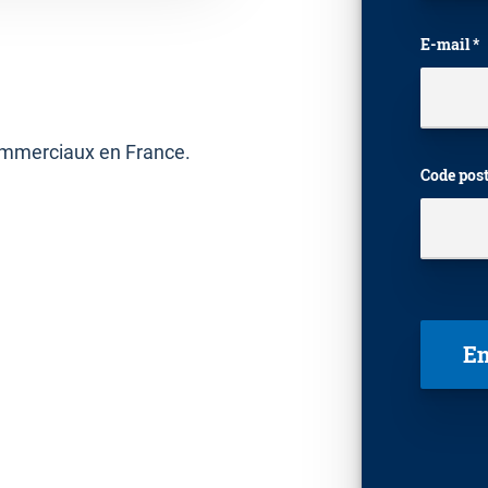
E-mail *
commerciaux en France.
Code post
Veuillez 