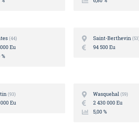
5 %
6,80 %
tes
Saint-Berthevin
44
53
 000 Eu
94 500 Eu
0 %
tin
Wasquehal
93
59
 000 Eu
2 430 000 Eu
5,00 %