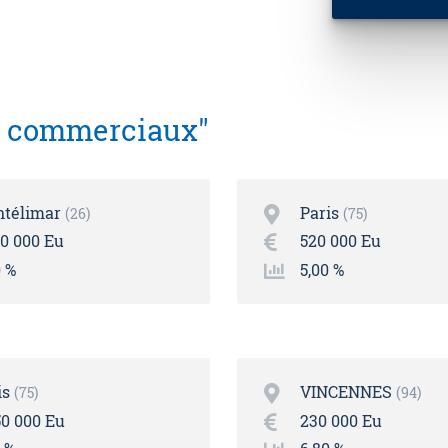
s commerciaux"
télimar
Paris
26
75
90 000 Eu
520 000 Eu
0 %
5,00 %
is
VINCENNES
75
94
50 000 Eu
230 000 Eu