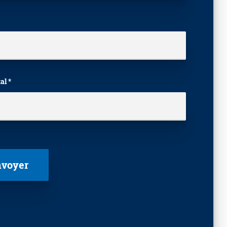
al *
laisser ce champ vide.