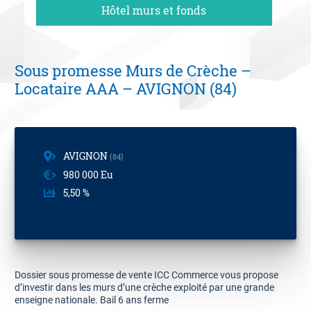
Hôtel murs et fonds
06 09 94 87 02
Contact
Sous promesse Murs de Crèche –
Estimation offerte
Locataire AAA – AVIGNON (84)
AVIGNON
84
980 000 Eu
5,50 %
Dossier sous promesse de vente ICC Commerce vous propose
d’investir dans les murs d’une crèche exploité par une grande
enseigne nationale. Bail 6 ans ferme