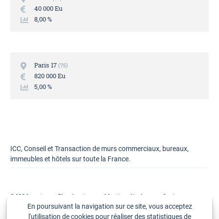
40 000 Eu
8,00 %
Paris 17
75
820 000 Eu
5,00 %
ICC, Conseil et Transaction de murs commerciaux, bureaux,
immeubles et hôtels sur toute la France.
© ICC Invest
Plan du site
Mentions légales
Lexique
Cookies
Politique de confidentialité
Recrutement
Contact
En poursuivant la navigation sur ce site, vous acceptez
l'utilisation de cookies pour réaliser des statistiques de