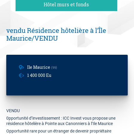
Hôtel murs et fonds
06 09 94 87 02
Contact
vendu Résidence hôtelière à l’Île
Estimation offerte
Maurice/VENDU
Ile Maurice
99
1 400 000 Eu
VENDU
0pportunité d’investissement : ICC Invest vous propose une
résidence hôtelière à Pointe aux Canonniers à l’Ile Maurice
Opportunité rare pour un étranger de devenir propriétaire