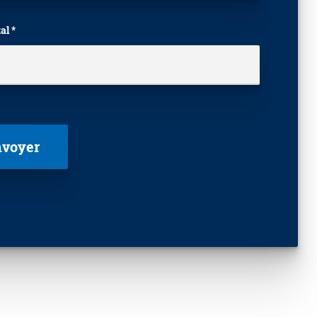
al *
laisser ce champ vide.