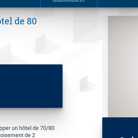
tel de 80
H
pper un hôtel de 70/80
roisement de 2