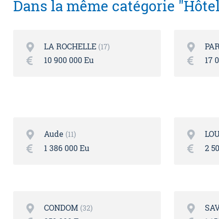
Dans la même catégorie "Hôtel
LA ROCHELLE
PAR
17
10 900 000 Eu
17 
Aude
LO
11
1 386 000 Eu
2 5
CONDOM
SAV
32