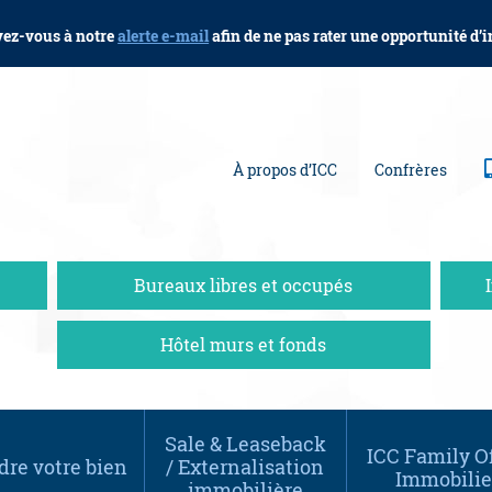
vez-vous à notre
alerte e-mail
afin de ne pas rater une opportunité d’
À propos d’ICC
Confrères
Bureaux libres et occupés
Hôtel murs et fonds
Sale & Leaseback
ICC Family Of
re votre bien
/ Externalisation
Immobilie
immobilière