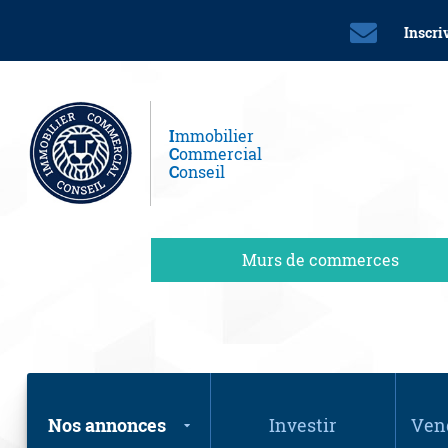
Inscri
I
mmobilier
C
ommercial
C
onseil
Murs de commerces
Nos annonces
Investir
Vend