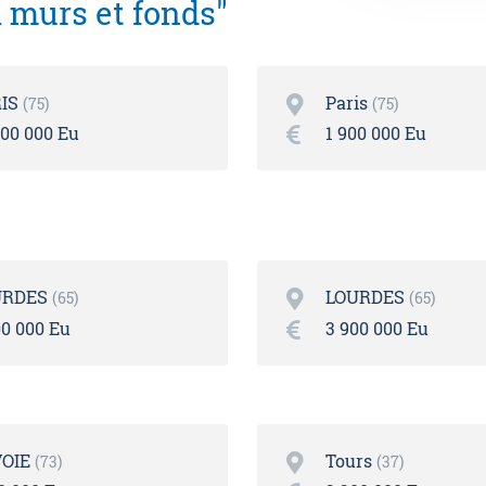
 murs et fonds"
IS
Paris
75
75
000 000 Eu
1 900 000 Eu
URDES
LOURDES
65
65
00 000 Eu
3 900 000 Eu
OIE
Tours
73
37