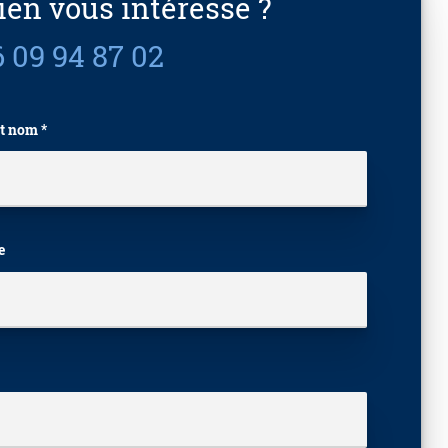
ien vous intéresse ?
 09 94 87 02
t nom *
e