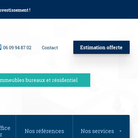
investissement !
Estimation offerte
06 09 94 87 02
Contact
Immeubles bureaux et résidentiel
fice
Nos références
Nos services
r