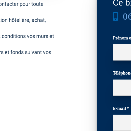
Ce b
ontacter pour toute
06
on hôtelière, achat,
 conditions vos murs et
Prénom e
 et fonds suivant vos
Téléphon
E-mail *