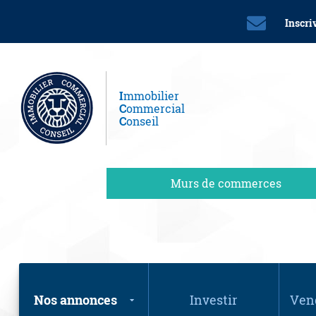
Inscri
I
mmobilier
C
ommercial
C
onseil
Murs de commerces
Nos annonces
Investir
Vend