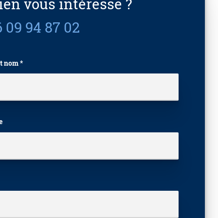
ien vous intéresse ?
 09 94 87 02
t nom *
e