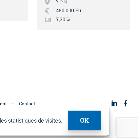
?
75
480 000 Eu
7,30 %
ent
Contact
OK
es statistiques de visites.