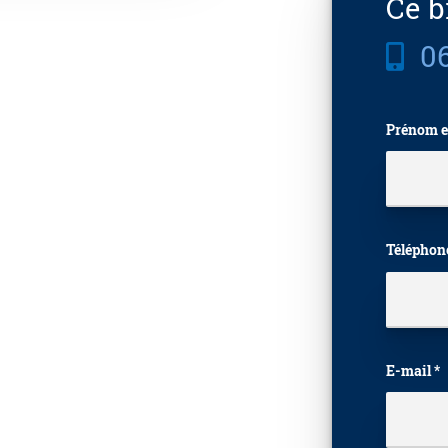
Ce b
06
Prénom e
Téléphon
E-mail *