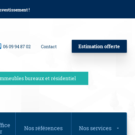
investissement !
Estimation offerte
06 09 94 87 02
Contact
Immeubles bureaux et résidentiel
fice
Nos références
Nos services
r