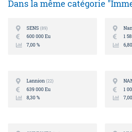
Dans la même catégorie "Imme
SENS
Nan
89
600 000 Eu
1 5
7,00 %
6,8
Lannion
NA
22
639 000 Eu
1 0
8,30 %
7,0