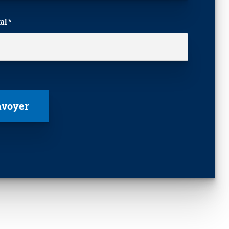
al *
laisser ce champ vide.