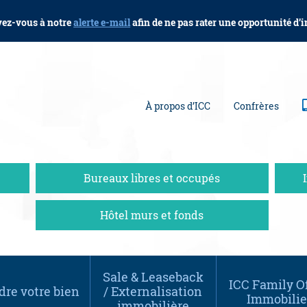
vez-vous à notre
alerte e-mail
afin de ne pas rater une opportunité d’
À propos d’ICC
Confrères
Bureaux libres et occupés
Hôtel murs et fonds
Sale & Leaseback
ICC Family Of
re votre bien
/ Externalisation
Immobilie
immobilière