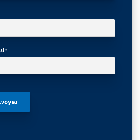
al *
laisser ce champ vide.