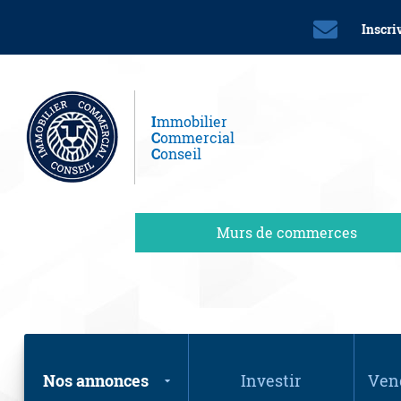
Inscri
I
mmobilier
C
ommercial
C
onseil
Murs de commerces
Nos annonces
Investir
Vend