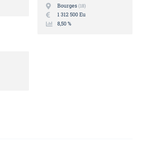
Bourges
18
1 312 500 Eu
8,50 %