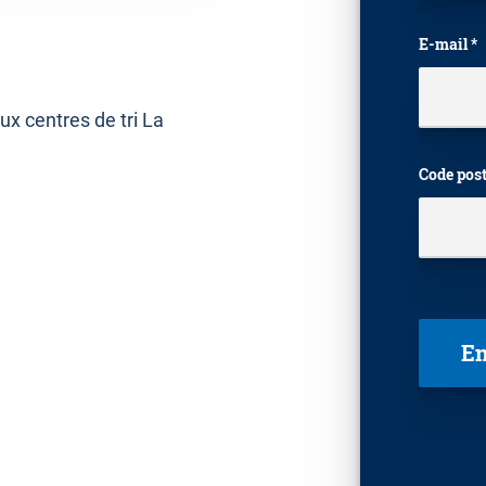
E-mail *
ux centres de tri La
Code post
Veuillez 