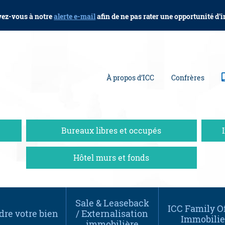
vez-vous à notre
alerte e-mail
afin de ne pas rater une opportunité d’
À propos d’ICC
Confrères
Bureaux libres et occupés
Hôtel murs et fonds
Sale & Leaseback
ICC Family Of
re votre bien
/ Externalisation
Immobilie
immobilière