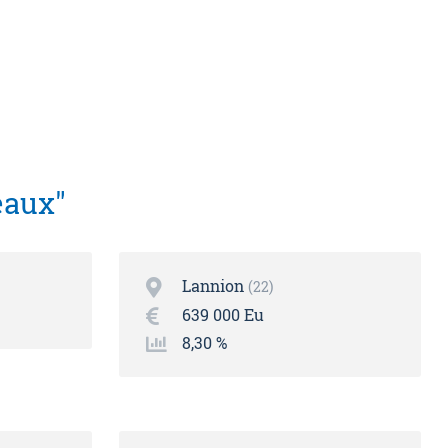
eaux"
Lannion
22
639 000 Eu
8,30 %