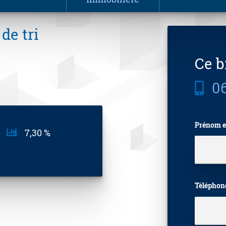
 de tri
Ce b
06
Prénom e
7,30 %
Téléphon