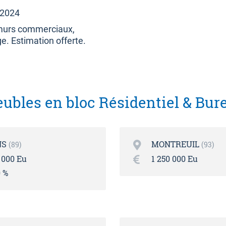
/2024
 murs commerciaux,
e. Estimation offerte.
ubles en bloc Résidentiel & Bur
NS
MONTREUIL
89
93
 000 Eu
1 250 000 Eu
0 %