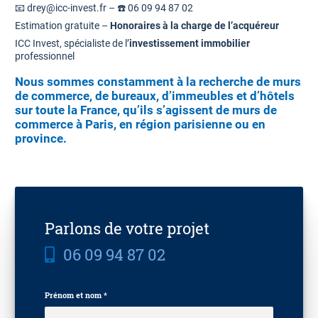
📧 drey@icc-invest.fr – ☎️ 06 09 94 87 02
Estimation gratuite –
Honoraires à la charge de l’acquéreur
ICC Invest, spécialiste de l’
investissement immobilier
professionnel
Nous sommes constamment à la recherche de murs
de commerce, de bureaux, d’immeubles et d’hôtels
sur toute la France, qu’ils s’agissent de
murs de
commerce à Paris
,
en région parisienne
ou en
province
.
Parlons de votre projet
06 09 94 87 02
Prénom et nom *