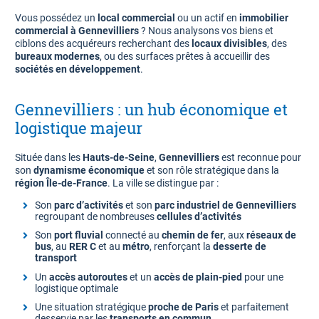
Vous possédez un
local commercial
ou un actif en
immobilier
commercial à Gennevilliers
? Nous analysons vos biens et
ciblons des acquéreurs recherchant des
locaux divisibles
, des
bureaux modernes
, ou des surfaces prêtes à accueillir des
sociétés en développement
.
Gennevilliers : un hub économique et
logistique majeur
Située dans les
Hauts-de-Seine
,
Gennevilliers
est reconnue pour
son
dynamisme économique
et son rôle stratégique dans la
région Île-de-France
. La ville se distingue par :
Son
parc d’activités
et son
parc industriel de Gennevilliers
regroupant de nombreuses
cellules d’activités
Son
port fluvial
connecté au
chemin de fer
, aux
réseaux de
bus
, au
RER C
et au
métro
, renforçant la
desserte de
transport
Un
accès autoroutes
et un
accès de plain-pied
pour une
logistique optimale
Une situation stratégique
proche de Paris
et parfaitement
desservie par les
transports en commun