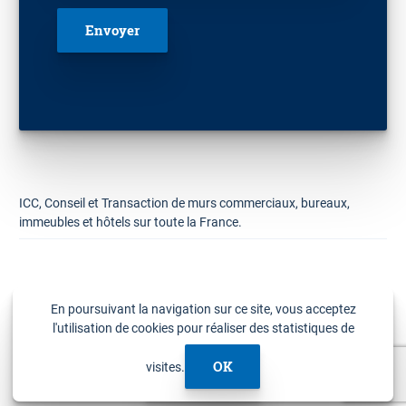
ICC, Conseil et Transaction de murs commerciaux, bureaux,
immeubles et hôtels sur toute la France.
© ICC Invest
Plan du site
Mentions légales
Lexique
Cookies
Politique de confidentialité
Recrutement
Contact
En poursuivant la navigation sur ce site, vous acceptez
l'utilisation de cookies pour réaliser des statistiques de
OK
visites.
Appelez-nous