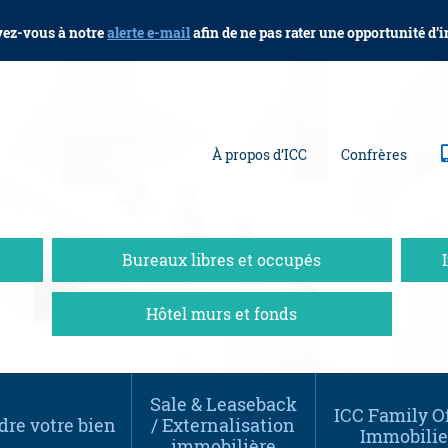
vez-vous à notre
alerte e-mail
afin de ne pas rater une opportunité d’
À propos d’ICC
Confrères
Bureaux libres et occupés
Hôtel murs et fonds
Sale & Leaseback
ICC Family Of
re votre bien
/ Externalisation
Immobilie
immobilière