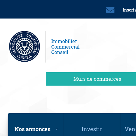
Inscri
I
mmobilier
C
ommercial
C
onseil
Murs de commerces
Nos annonces
Investir
Vend