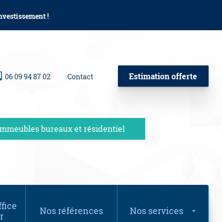
investissement !
Estimation offerte
06 09 94 87 02
Contact
Immeubles bureaux et résidentiel
fice
Nos références
Nos services
r