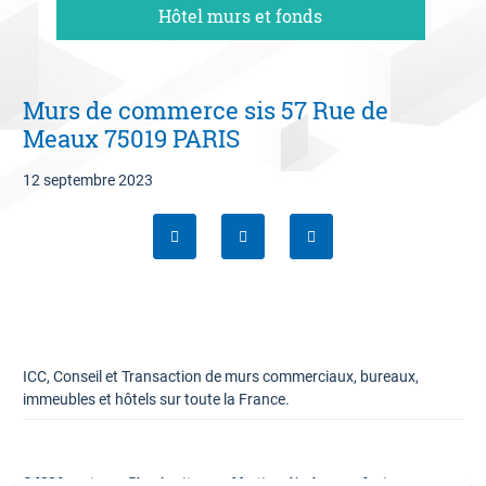
Hôtel murs et fonds
06 09 94 87 02
Contact
Murs de commerce sis 57 Rue de
Estimation offerte
Meaux 75019 PARIS
12 septembre 2023
ICC, Conseil et Transaction de murs commerciaux, bureaux,
immeubles et hôtels sur toute la France.
© ICC Invest
Plan du site
Mentions légales
Lexique