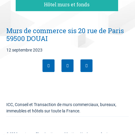
Hôtel murs et fonds
06 09 94 87 02
Contact
Murs de commerce sis 20 rue de Paris
Estimation offerte
59500 DOUAI
12 septembre 2023
ICC, Conseil et Transaction de murs commerciaux, bureaux,
immeubles et hôtels sur toute la France.
© ICC Invest
Plan du site
Mentions légales
Lexique