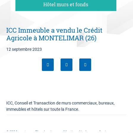
Hôtel murs et fonds
06 09 94 87 02
Contact
ICC Immeuble a vendu le Crédit
Estimation offerte
Agricole à MONTELIMAR (26)
12 septembre 2023
ICC, Conseil et Transaction de murs commerciaux, bureaux,
immeubles et hôtels sur toute la France.
© ICC Invest
Plan du site
Mentions légales
Lexique