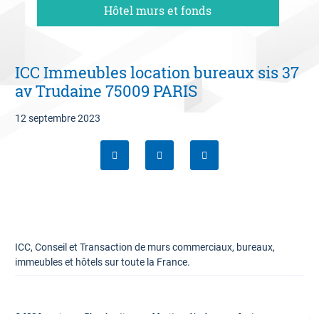
Hôtel murs et fonds
06 09 94 87 02
Contact
ICC Immeubles location bureaux sis 37
Estimation offerte
av Trudaine 75009 PARIS
12 septembre 2023
ICC, Conseil et Transaction de murs commerciaux, bureaux,
immeubles et hôtels sur toute la France.
© ICC Invest
Plan du site
Mentions légales
Lexique