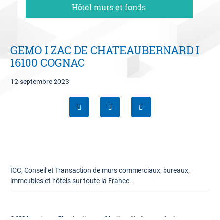
Hôtel murs et fonds
06 09 94 87 02
Contact
GEMO I ZAC DE CHATEAUBERNARD I
Estimation offerte
16100 COGNAC
12 septembre 2023
ICC, Conseil et Transaction de murs commerciaux, bureaux,
immeubles et hôtels sur toute la France.
© ICC Invest
Plan du site
Mentions légales
Lexique