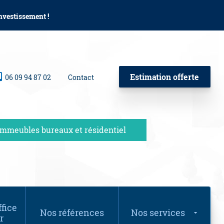
investissement !
Estimation offerte
06 09 94 87 02
Contact
Immeubles bureaux et résidentiel
fice
Nos références
Nos services
r