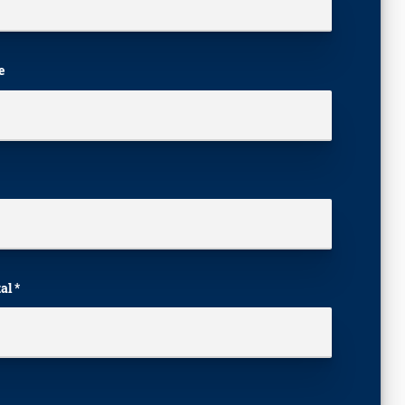
e
al *
laisser ce champ vide.