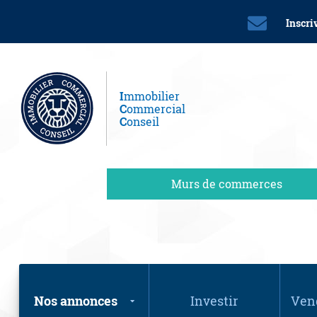
Inscri
I
mmobilier
C
ommercial
C
onseil
Murs de commerces
Nos annonces
Investir
Vend