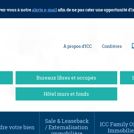
vez-vous à notre
alerte e-mail
afin de ne pas rater une opportunité d’
À propos d’ICC
Confrères
Bureaux libres et occupés
Hôtel murs et fonds
Sale & Leaseback
ICC Family Of
re votre bien
/ Externalisation
Immobilie
immobilière