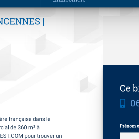
INCENNES |
Ce b
06
e française dans le
Prénom e
cial de 360 m² à
VEST.COM pour trouver un