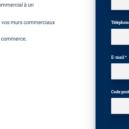
commercial à un
re vos murs commerciaux
Téléphon
de commerce.
E-mail *
Code post
Veuillez 