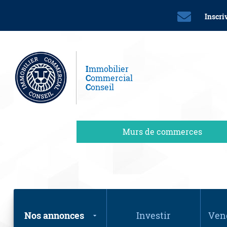
Inscri
I
mmobilier
C
ommercial
C
onseil
Murs de commerces
Nos annonces
Investir
Vend