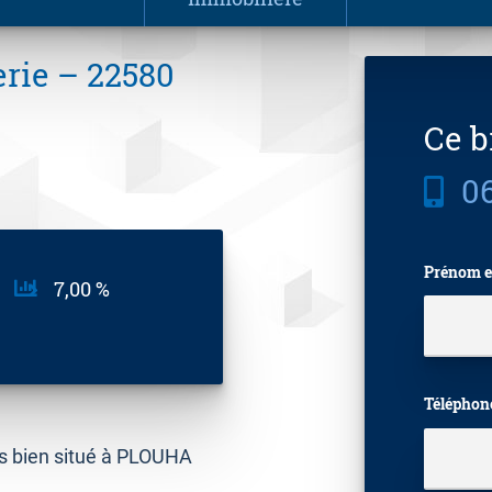
rie – 22580
Ce b
06
Prénom e
7,00 %
Téléphon
ès bien situé à PLOUHA