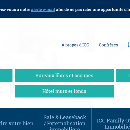
vez-vous à notre
alerte e-mail
afin de ne pas rater une opportunité d’
À propos d’ICC
Confrères
Bureaux libres et occupés
Hôtel murs et fonds
Sale & Leaseback
ICC Family Of
re votre bien
/ Externalisation
Immobilie
immobilière