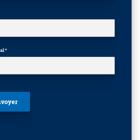
al *
laisser ce champ vide.