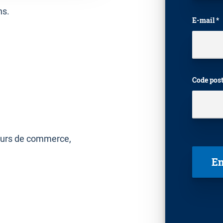
ns.
E-mail *
Code post
 murs de commerce,
Veuillez 