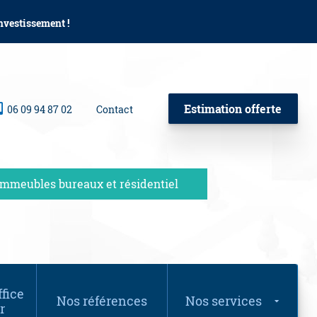
investissement !
Estimation offerte
06 09 94 87 02
Contact
Immeubles bureaux et résidentiel
fice
Nos références
Nos services
r