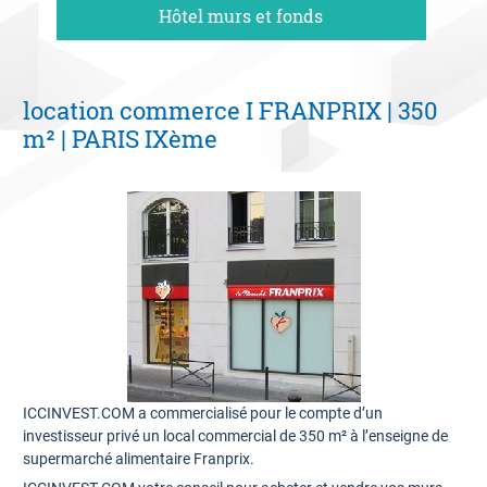
Hôtel murs et fonds
06 09 94 87 02
Contact
location commerce I FRANPRIX | 350
Estimation offerte
m² | PARIS IXème
ICCINVEST.COM a commercialisé pour le compte d’un
investisseur privé un local commercial de 350 m² à l’enseigne de
supermarché alimentaire Franprix.